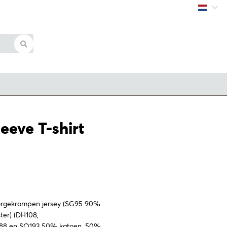
Inloggen
eeve T-shirt
orgekrompen jersey (SG95 90%
ter) (DH108,
188 en SO193 50% katoen, 50%