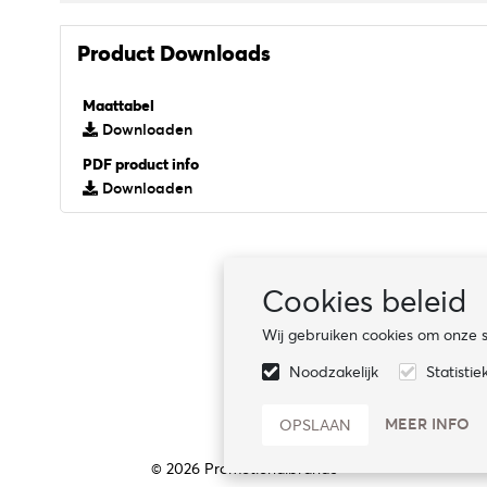
Product Downloads
Maattabel
Downloaden
PDF product info
Downloaden
Duurzaam
Cookies beleid
Bewust ondernemen
Wij gebruiken cookies om onze si
Certificaten
Noodzakelijk
Statistie
Sociale naleving
MEER INFO
© 2026 Promotionalbrands