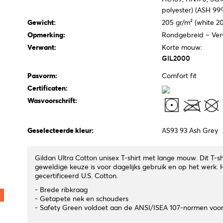
polyester) (ASH 99
Gewicht:
205 gr/m² (white 2
Opmerking:
Rondgebreid – Ver
Verwant:
Korte mouw:
GIL2000
Pasvorm:
Comfort fit
Certificaten:
Wasvoorschrift:
Geselecteerde kleur:
AS93 93 Ash Grey
Gildan Ultra Cotton unisex T-shirt met lange mouw. Dit T-sh
geweldige keuze is voor dagelijks gebruik en op het werk. H
gecertificeerd U.S. Cotton.
- Brede ribkraag
- Getapete nek en schouders
- Safety Green voldoet aan de ANSI/ISEA 107-normen voor