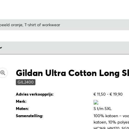
Gildan Ultra Cotton Long Sl
GIL2400
Advies verkoopprijs:
€ 11,50 - € 19,90
Merk:
Maten:
S t/m 5XL
Samenstelling:
100% katoen – vo
katoen, 10% polyes
HC169, HN170, SG