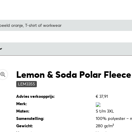
Lemon & Soda Polar Fleece
LEM3355
Advies verkoopprijs:
€ 37,91
Merk:
Maten:
S t/m 3XL
Samenstelling:
100% polyester – m
Gewicht:
280 gr/m²